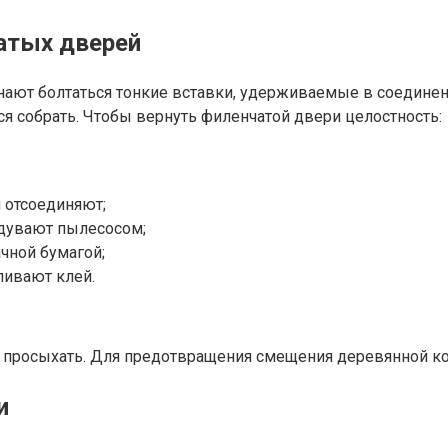
атых дверей
чинают болтаться тонкие вставки, удерживаемые в соедин
тся собрать. Чтобы вернуть филенчатой двери целостность:
и отсоединяют;
бдувают пылесосом;
ачной бумагой;
ливают клей.
 просыхать. Для предотвращения смещения деревянной ко
и