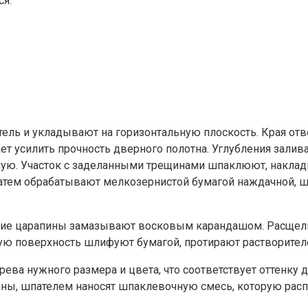
ся:
ель и укладывают на горизонтальную плоскость. Края от
ает усилить прочность дверного полотна. Углубления зал
дную. Участок с заделанными трещинами шпаклюют, накла
тем обрабатывают мелкозернистой бумагой наждачной, шп
шие царапины замазывают восковым карандашом. Расщел
ную поверхность шлифуют бумагой, протирают растворител
ева нужного размера и цвета, что соответствует оттенк
ятины, шпателем наносят шпаклевочную смесь, которую р