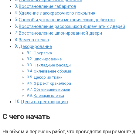
Восстановление габаритов
Удаление лакокрасочного покрытия
Способы устранения механических дефектов
Восстановление рассохшихся филенчатых дверей
Восстановление шпонированной двери
Замена стекла
Декорирование
Покраска
Шпонирование
Накладные фасады
Оклеивание обоями
Декор из ткани
Эффект кракелюра
Обтягивание кожей
Клеящая пленка
Цены на реставрацию
С чего начать
На объем и перечень работ, что проводятся при ремонте 