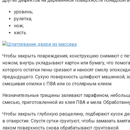
других дефектов на деревянной поверхности понадобить
уровень;
рулетка;
нож;
кисть.
Чтобы закрыть повреждения, конструкцию снимают с пет
ножом, внутрь укладывают картон или бумагу, что помог
которого остатки пены срезают и наносят смолу эпокси
предыдущего. Сухую поверхность шлифуют машинкой, за
смешивая опилки с ПВА или со столярным клеем.
Незначительные трещины заливают парафином, неболь
смесью, приготовленной из клея ПВА и мела. Обработан
Чтобы закрыть глубокую расщелину, подбирают кусок дер
в отверстие. Спустя сутки грунтуют, чтобы замазать вм
лаком поверхность снова обрабатывают грунтовкой.