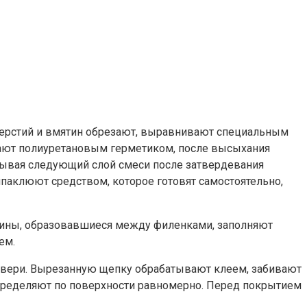
верстий и вмятин обрезают, выравнивают специальным
ивают полиуретановым герметиком, после высыхания
дывая следующий слой смеси после затвердевания
аклюют средством, которое готовят самостоятельно,
ины, образовавшиеся между филенками, заполняют
ем.
у двери. Вырезанную щепку обрабатывают клеем, забивают
аспределяют по поверхности равномерно. Перед покрытием