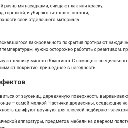
 разными насадками, очищают лак или краску;
ад горелкой, и убирают ветошью остатки;
рхности слой отделочного материала.
ескавшегося лакированного покрытия протирают наждачной
температурам, нужно осторожно работать с реактивом, пр
ьзуют технику мягкого бластинга. С помощью специального
нимают покрытие, пришедшее в негодность.
ефектов
бавиться от заусениц, деревянную поверхность выравниваю
 конце – самой мелкой. Частички древесины, оседающие на
хность шлифуют вручную, для плоской подбирают электр
ической аппаратуры, предметов мебели на дверном полотн