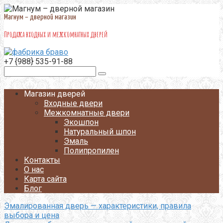
Перейти
к
Магнум – дверной магазин
контенту
Продажа входных и межкомнатных дверей
+7 {988} 535-91-88
Поиск:
Магазин дверей
Входные двери
Межкомнатные двери
Экошпон
Натуральный шпон
Эмаль
Полипропилен
Контакты
О нас
Карта сайта
Блог
Эмалированная дверь — характеристики, правила
выбора и цена