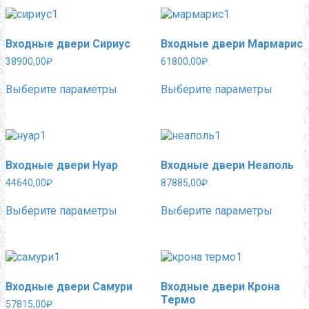
вариаций.
Опции
Опции
можно
можно
выбра
Входные двери Сириус
Входные двери Мармарис
выбрать
на
на
страни
38900,00
₽
61800,00
₽
странице
товара.
Этот
Этот
товара.
Выберите параметры
Выберите параметры
товар
товар
имеет
имеет
несколько
нескол
вариаций.
вариац
Опции
Опции
можно
можно
Входные двери Нуар
Входные двери Неаполь
выбрать
выбра
на
на
44640,00
₽
87885,00
₽
странице
страни
Этот
Этот
товара.
товара.
Выберите параметры
Выберите параметры
товар
товар
имеет
имеет
несколько
нескол
вариаций.
вариац
Опции
Опции
можно
можно
Входные двери Самури
Входные двери Крона
выбрать
выбра
Термо
на
на
57815,00
₽