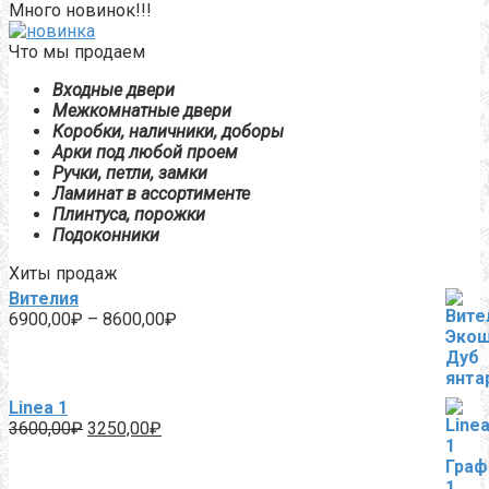
Много новинок!!!
Что мы продаем
Входные двери
Межкомнатные двери
Коробки, наличники, доборы
Арки под любой проем
Ручки, петли, замки
Ламинат в ассортименте
Плинтуса, порожки
Подоконники
Хиты продаж
Вителия
Диапазон
6900,00
₽
–
8600,00
₽
цен:
6900,00₽
–
8600,00₽
Linea 1
Первоначальная
Текущая
3600,00
₽
3250,00
₽
цена
цена:
составляла
3250,00₽.