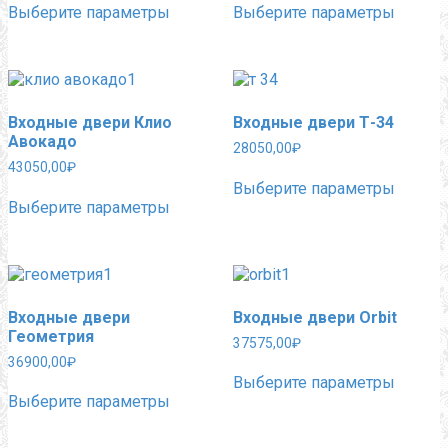
Выберите параметры
Выберите параметры
товар
товар
имеет
имеет
несколько
нескол
вариаций.
вариац
Опции
Опции
можно
можно
Входные двери Клио
Входные двери Т-34
выбрать
выбра
Авокадо
на
на
28050,00
₽
странице
страни
43050,00
₽
Этот
товара.
товара.
Выберите параметры
Этот
товар
Выберите параметры
товар
имеет
имеет
нескол
несколько
вариац
вариаций.
Опции
Опции
можно
можно
выбра
Входные двери
Входные двери Orbit
выбрать
на
Геометрия
на
страни
37575,00
₽
странице
товара.
36900,00
₽
Этот
товара.
Выберите параметры
Этот
товар
Выберите параметры
товар
имеет
имеет
нескол
несколько
вариац