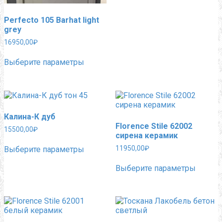
Perfecto 105 Barhat light
grey
16950,00
₽
Этот
Выберите параметры
товар
имеет
несколько
вариаций.
Опции
можно
Калина-К дуб
выбрать
Florence Stile 62002
на
15500,00
₽
сирена керамик
странице
Этот
товара.
11950,00
₽
Выберите параметры
товар
имеет
Этот
Выберите параметры
несколько
товар
вариаций.
имеет
Опции
нескол
можно
вариац
выбрать
Опции
на
можно