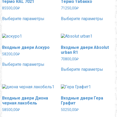
термо RAL 7021
Термо табакко
85500,00
₽
71250,00
₽
Этот
Этот
Выберите параметры
Выберите параметры
товар
товар
имеет
имеет
несколько
нескол
вариаций.
вариац
Опции
Опции
можно
можно
Входные двери Аскуро
Входные двери Absolut
выбрать
выбра
urban R1
на
на
58200,00
₽
странице
страни
70800,00
₽
Этот
товара.
товара.
Выберите параметры
товар
Этот
Выберите параметры
имеет
товар
несколько
имеет
вариаций.
нескол
Опции
вариац
можно
Опции
выбрать
можно
Входные двери Диона
Входные двери Гера
на
выбра
черная лакобель
Графит
странице
на
товара.
страни
58500,00
₽
50250,00
₽
товара.
Этот
Этот