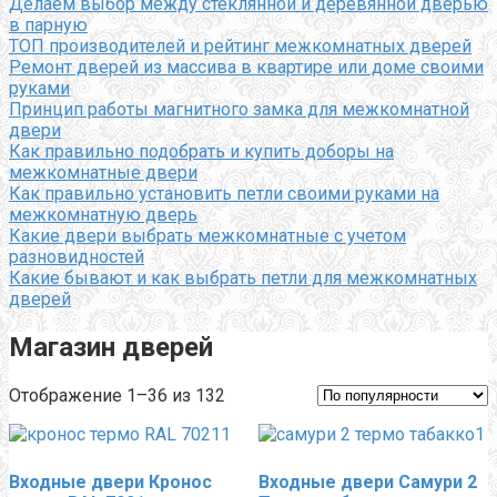
Делаем выбор между стеклянной и деревянной дверью
в парную
ТОП производителей и рейтинг межкомнатных дверей
Ремонт дверей из массива в квартире или доме своими
руками
Принцип работы магнитного замка для межкомнатной
двери
Как правильно подобрать и купить доборы на
межкомнатные двери
Как правильно установить петли своими руками на
межкомнатную дверь
Какие двери выбрать межкомнатные с учетом
разновидностей
Какие бывают и как выбрать петли для межкомнатных
дверей
Магазин дверей
Сортировка:
Отображение 1–36 из 132
по
популярности
Входные двери Кронос
Входные двери Самури 2