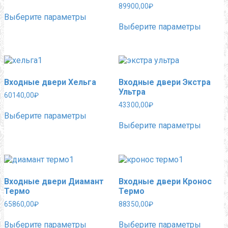
странице
страни
89900,00
₽
Этот
товара.
товара.
Выберите параметры
товар
Этот
Выберите параметры
имеет
товар
несколько
имеет
вариаций.
нескол
Опции
вариац
можно
Опции
выбрать
можно
Входные двери Хельга
Входные двери Экстра
на
выбра
Ультра
странице
на
60140,00
₽
товара.
страни
43300,00
₽
Этот
товара.
Выберите параметры
товар
Этот
Выберите параметры
имеет
товар
несколько
имеет
вариаций.
нескол
Опции
вариац
можно
Опции
выбрать
можно
Входные двери Диамант
Входные двери Кронос
на
выбра
Термо
Термо
странице
на
товара.
страни
65860,00
₽
88350,00
₽
товара.
Этот
Этот
Выберите параметры
Выберите параметры
товар
товар