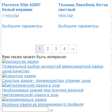
странице
выбра
Florence Stile 62001
Тоскана Лакобель бетон
товара.
на
белый керамик
светлый
страни
товара.
11950,00
₽
9900,00
₽
Этот
Этот
Выберите параметры
Выберите параметры
товар
товар
имеет
имеет
несколько
нескол
вариаций.
вариац
Опции
Опции
1
2
3
4
→
можно
можно
выбрать
выбра
Вам также может быть интересно
на
на
странице
страни
Правильный выбор недорогой межкомнатной двери
товара.
товара.
цена/качество
Скрытые двери– преимущества, отличия, цена
Необходимые знания при покупке входной
(металлической) двери в дом
Входные двери из алюминиевого профиля
Поиск: