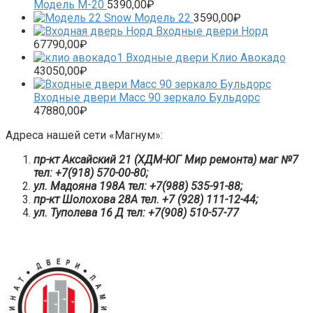
Модель М-20
5390,00
₽
Модель 22
3590,00
₽
Входные двери Норд
67790,00
₽
Входные двери Клио Авокадо
43050,00
₽
Входные двери Масс 90 зеркало Бульдорс
47880,00
₽
Адреса нашей сети «Магнум»:
пр-кт Аксайский 21 (ХДМ-ЮГ Мир ремонта) маг №7
тел: +7(918) 570-00-80;
ул. Мадояна 198А тел: +7(988) 535-91-88;
пр-кт Шолохова 28А тел. ‎+7 (928) 111-12-44;
ул. Туполева 16 Д тел: +7(908) 510-57-77